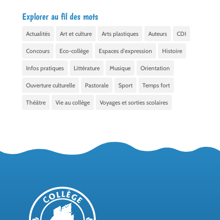
Explorer au fil des mots
Actualités
Art et culture
Arts plastiques
Auteurs
CDI
Concours
Eco-collège
Espaces d'expression
Histoire
Infos pratiques
Littérature
Musique
Orientation
Ouverture culturelle
Pastorale
Sport
Temps fort
Théâtre
Vie au collège
Voyages et sorties scolaires