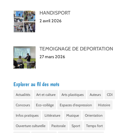
HANDISPORT
2 avril 2026
TEMOIGNAGE DE DEPORTATION
27 mars 2026
Explorer au fil des mots
Actualités
Art et culture
Arts plastiques
Auteurs
CDI
Concours
Eco-collège
Espaces d'expression
Histoire
Infos pratiques
Littérature
Musique
Orientation
Ouverture culturelle
Pastorale
Sport
Temps fort