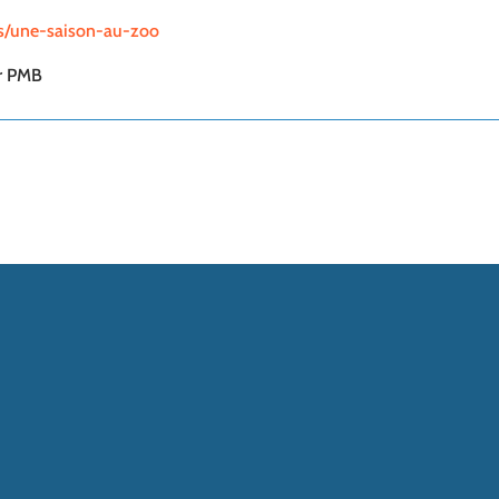
ns/une-saison-au-zoo
ur PMB