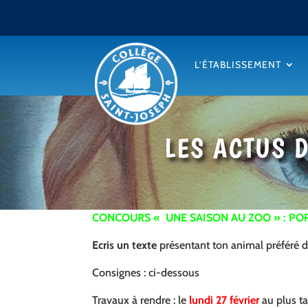
L’ÉTABLISSEMENT
LES ACTUS 
CONCOURS « UNE SAISON AU ZOO » : PO
Ecris un texte
présentant ton animal préféré 
Consignes : ci-dessous
Travaux à rendre : le
lundi 27 février
au plus t