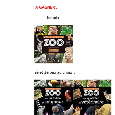
A GAGNER :
1er prix
2è et 3è prix au choix
: