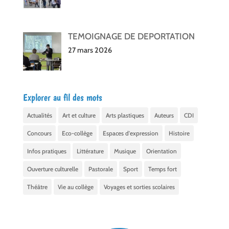
TEMOIGNAGE DE DEPORTATION
27 mars 2026
Explorer au fil des mots
Actualités
Art et culture
Arts plastiques
Auteurs
CDI
Concours
Eco-collège
Espaces d'expression
Histoire
Infos pratiques
Littérature
Musique
Orientation
Ouverture culturelle
Pastorale
Sport
Temps fort
Théâtre
Vie au collège
Voyages et sorties scolaires